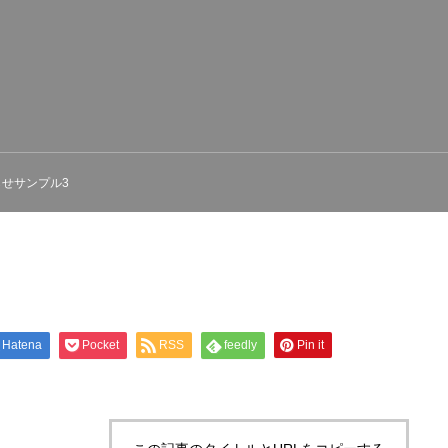
らせサンプル3
Hatena
Pocket
RSS
feedly
Pin it