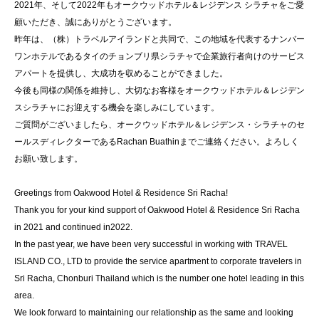
2021年、そして2022年もオークウッドホテル＆レジデンス シラチャをご愛
顧いただき、誠にありがとうございます。
昨年は、（株）トラベルアイランドと共同で、この地域を代表するナンバー
ワンホテルであるタイのチョンブリ県シラチャで企業旅行者向けのサービス
アパートを提供し、大成功を収めることができました。
今後も同様の関係を維持し、大切なお客様をオークウッドホテル＆レジデン
スシラチャにお迎えする機会を楽しみにしています。
ご質問がございましたら、オークウッドホテル＆レジデンス・シラチャのセ
ールスディレクターであるRachan Buathinまでご連絡ください。よろしく
お願い致します。
Greetings from Oakwood Hotel & Residence Sri Racha!
Thank you for your kind support of Oakwood Hotel & Residence Sri Racha
in 2021 and continued in2022.
In the past year, we have been very successful in working with TRAVEL
ISLAND CO., LTD to provide the service apartment to corporate travelers in
Sri Racha, Chonburi Thailand which is the number one hotel leading in this
area.
We look forward to maintaining our relationship as the same and looking